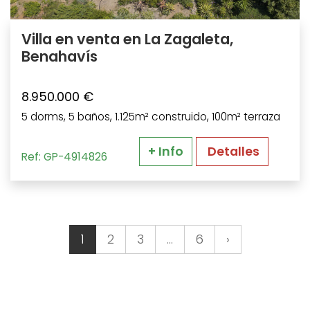
Villa en venta en La Zagaleta,
Benahavís
8.950.000 €
5 dorms, 5 baños, 1.125m² construido, 100m² terraza
+ Info
Detalles
Ref: GP-4914826
1
2
3
…
6
›