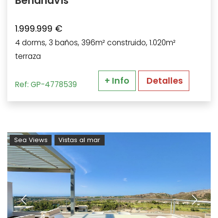
Benahavís
1.999.999 €
4 dorms, 3 baños, 396m² construido, 1.020m²
terraza
+ Info
Detalles
Ref: GP-4778539
Sea Views
Vistas al mar